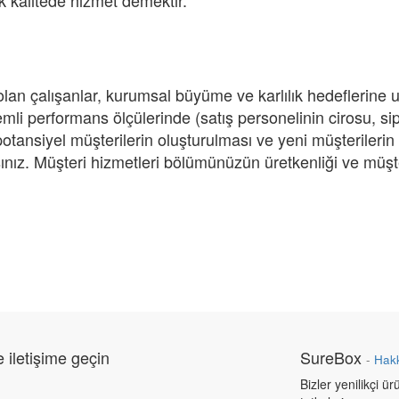
ek kalitede hizmet demektir.
lu olan çalışanlar, kurumsal büyüme ve karlılık hedeflerine
nemli performans ölçülerinde (satış personelinin cirosu, si
, potansiyel müşterilerin oluşturulması ve yeni müşterileri
nız. Müşteri hizmetleri bölümünüzün üretkenliği ve müşter
e iletişime geçin
SureBox
-
Hak
Bizler yenilikçi ü