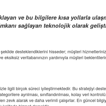
klayan ve bu bilgilere kısa yollarla ula
imkanı sağlayan teknolojik olarak gelişt
ir şekilde desteklendiklerini hisseder; müşteri hizmetlerin
 eksiksiz veritabanınızın yardımıyla müşteri beklentilerini 
nizle ilgili birçok süreci iyileştirmektedir. Bu stratejiyi de
tegorilere ayrılması, sınıflandırılması, kolay veri kontrolü
den zevk alarak ve daha verimli çalışırlar. En güncel bilgi